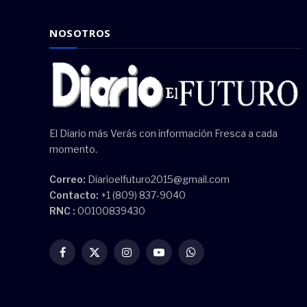
NOSOTROS
El Diario más Verás con información Fresca a cada
momento.
Correo:
Diarioelfuturo2015@gmail.com
Contacto:
+1 (809) 837-9040
RNC :
00100839430
Facebook
X
Instagram
YouTube
WhatsApp
(Twitter)