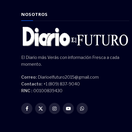
NOSOTROS
El Diario más Verás con información Fresca a cada
momento.
Correo:
Diarioelfuturo2015@gmail.com
Contacto:
+1 (809) 837-9040
RNC :
00100839430
Facebook
X
Instagram
YouTube
WhatsApp
(Twitter)