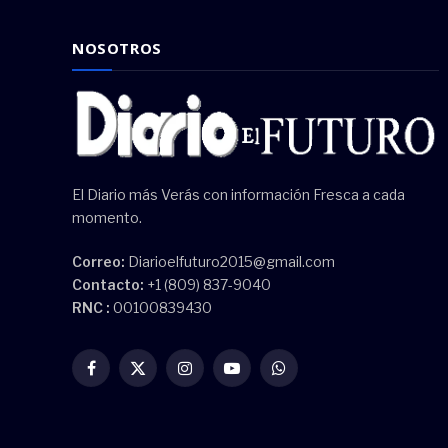
NOSOTROS
El Diario más Verás con información Fresca a cada
momento.
Correo:
Diarioelfuturo2015@gmail.com
Contacto:
+1 (809) 837-9040
RNC :
00100839430
Facebook
X
Instagram
YouTube
WhatsApp
(Twitter)