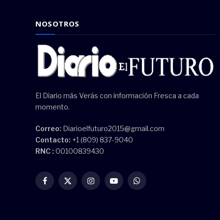
NOSOTROS
El Diario más Verás con información Fresca a cada
momento.
Correo:
Diarioelfuturo2015@gmail.com
Contacto:
+1 (809) 837-9040
RNC :
00100839430
Facebook
X
Instagram
YouTube
WhatsApp
(Twitter)