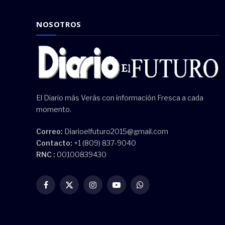
NOSOTROS
El Diario más Verás con información Fresca a cada
momento.
Correo:
Diarioelfuturo2015@gmail.com
Contacto:
+1 (809) 837-9040
RNC :
00100839430
Facebook
X
Instagram
YouTube
WhatsApp
(Twitter)