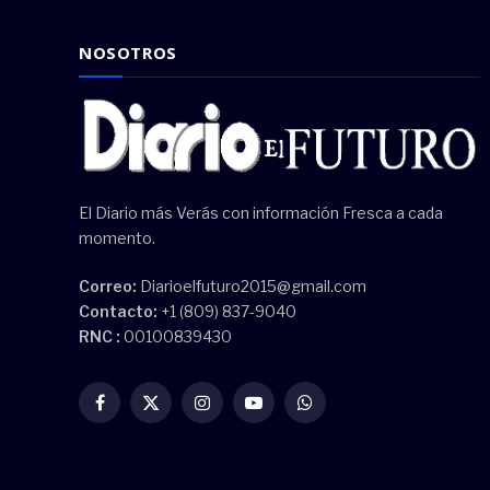
NOSOTROS
El Diario más Verás con información Fresca a cada
momento.
Correo:
Diarioelfuturo2015@gmail.com
Contacto:
+1 (809) 837-9040
RNC :
00100839430
Facebook
X
Instagram
YouTube
WhatsApp
(Twitter)