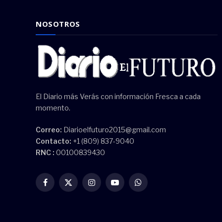
NOSOTROS
El Diario más Verás con información Fresca a cada
momento.
Correo:
Diarioelfuturo2015@gmail.com
Contacto:
+1 (809) 837-9040
RNC :
00100839430
Facebook
X
Instagram
YouTube
WhatsApp
(Twitter)