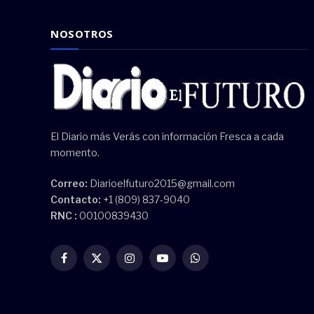
NOSOTROS
El Diario más Verás con información Fresca a cada
momento.
Correo:
Diarioelfuturo2015@gmail.com
Contacto:
+1 (809) 837-9040
RNC :
00100839430
Facebook
X
Instagram
YouTube
WhatsApp
(Twitter)