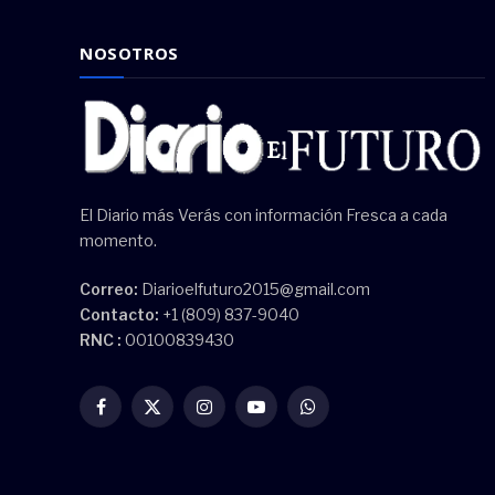
NOSOTROS
El Diario más Verás con información Fresca a cada
momento.
Correo:
Diarioelfuturo2015@gmail.com
Contacto:
+1 (809) 837-9040
RNC :
00100839430
Facebook
X
Instagram
YouTube
WhatsApp
(Twitter)