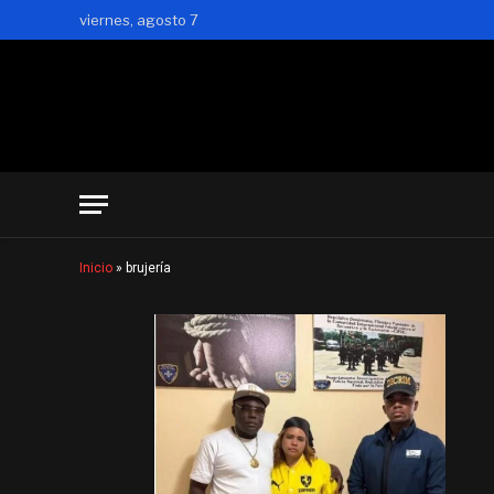
viernes, agosto 7
Inicio
»
brujería