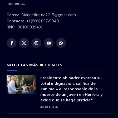
momento.
Correo:
Diarioelfuturo2015@gmail.com
Contacto:
+1 (809) 837-9040
RNC :
00100839430
Facebook
X
Instagram
YouTube
WhatsApp
(Twitter)
NOTICIAS MÁS RECIENTES
Presidente Abinader expresa su
total indignación, califica de
«animal» al responsable de la
muerte de un joven en Herrera y
exige que se haga justicia*
JULIO 4, 2026