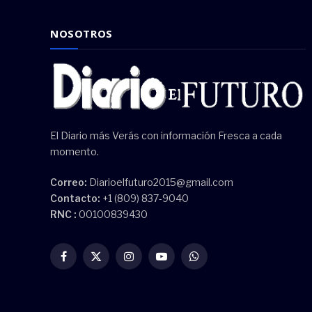
NOSOTROS
El Diario más Verás con información Fresca a cada
momento.
Correo:
Diarioelfuturo2015@gmail.com
Contacto:
+1 (809) 837-9040
RNC :
00100839430
Facebook
X
Instagram
YouTube
WhatsApp
(Twitter)