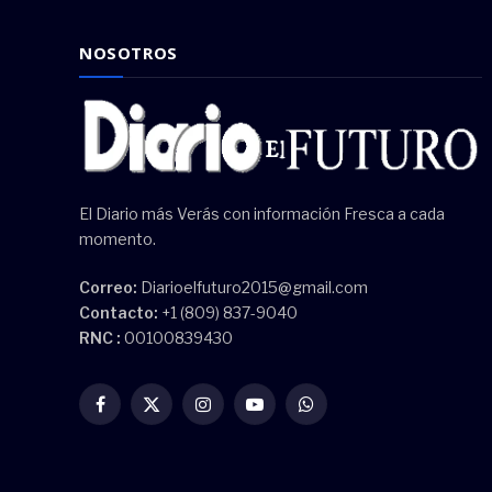
NOSOTROS
El Diario más Verás con información Fresca a cada
momento.
Correo:
Diarioelfuturo2015@gmail.com
Contacto:
+1 (809) 837-9040
RNC :
00100839430
Facebook
X
Instagram
YouTube
WhatsApp
(Twitter)