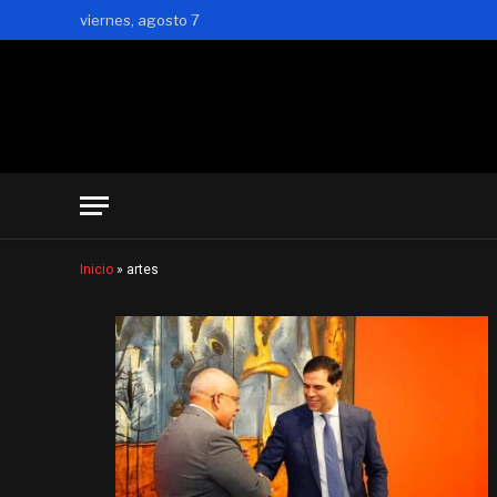
viernes, agosto 7
Inicio
»
artes