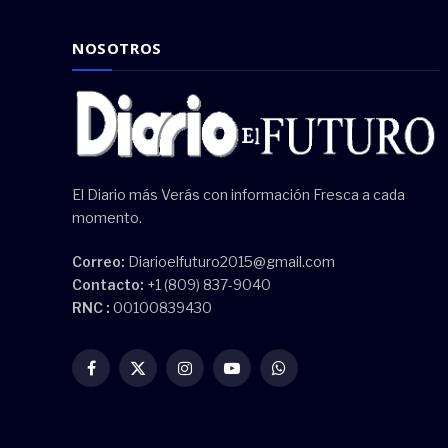
NOSOTROS
El Diario más Verás con información Fresca a cada
momento.
Correo:
Diarioelfuturo2015@gmail.com
Contacto:
+1 (809) 837-9040
RNC :
00100839430
Facebook
X
Instagram
YouTube
WhatsApp
(Twitter)