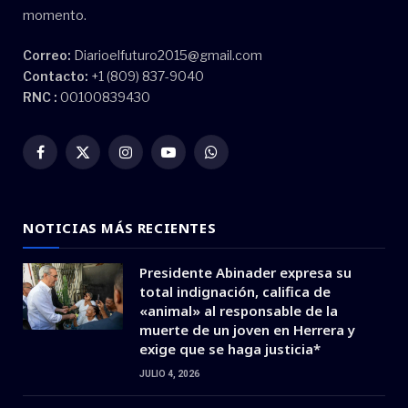
momento.
Correo:
Diarioelfuturo2015@gmail.com
Contacto:
+1 (809) 837-9040
RNC :
00100839430
Facebook
X
Instagram
YouTube
WhatsApp
(Twitter)
NOTICIAS MÁS RECIENTES
Presidente Abinader expresa su
total indignación, califica de
«animal» al responsable de la
muerte de un joven en Herrera y
exige que se haga justicia*
JULIO 4, 2026