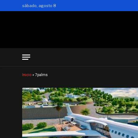
sábado, agosto 8
Inicio
»
7palms