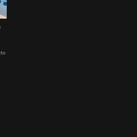
e
cto