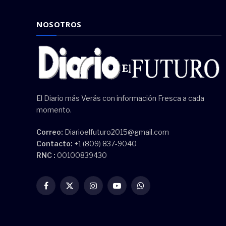
NOSOTROS
El Diario más Verás con información Fresca a cada
momento.
Correo:
Diarioelfuturo2015@gmail.com
Contacto:
+1 (809) 837-9040
RNC :
00100839430
Facebook
X
Instagram
YouTube
WhatsApp
(Twitter)