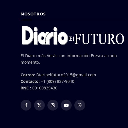
NOSOTROS
El Diario más Verás con información Fresca a cada
momento.
Correo:
Diarioelfuturo2015@gmail.com
Contacto:
+1 (809) 837-9040
RNC :
00100839430
Facebook
X
Instagram
YouTube
WhatsApp
(Twitter)