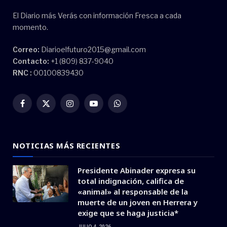
El Diario más Verás con información Fresca a cada
momento.
Correo:
Diarioelfuturo2015@gmail.com
Contacto:
+1 (809) 837-9040
RNC :
00100839430
Facebook
X
Instagram
YouTube
WhatsApp
(Twitter)
NOTICIAS MÁS RECIENTES
Presidente Abinader expresa su
total indignación, califica de
«animal» al responsable de la
muerte de un joven en Herrera y
exige que se haga justicia*
JULIO 4, 2026