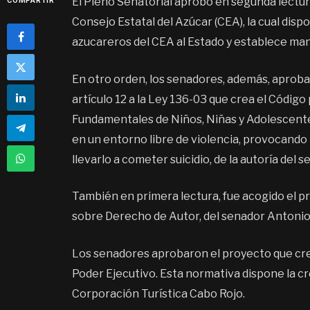
El Pleno Senatorial aprobó en segunda lectura
COMPARTIR
Consejo Estatal del Azúcar (CEA), la cual disp
azucareros del CEA al Estado y establece ma
En otro orden, los senadores, además, aproba
artículo 12 a la Ley 136-03 que crea el Códig
Fundamentales de Niños, Niñas y Adolescentes,
en un entorno libre de violencia, provocando
llevarlo a cometer suicidio, de la autoría del s
También en primera lectura, fue acogido el pr
sobre Derecho de Autor, del senador Antonio
Los senadores aprobaron el proyecto que cre
Poder Ejecutivo. Esta normativa dispone la cr
Corporación Turística Cabo Rojo.