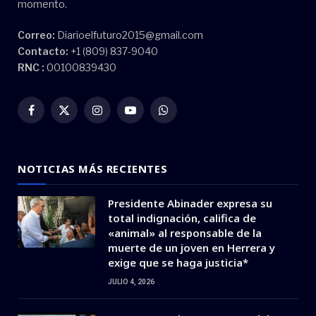
momento.
Correo:
Diarioelfuturo2015@gmail.com
Contacto:
+1 (809) 837-9040
RNC :
00100839430
Facebook
X
Instagram
YouTube
WhatsApp
(Twitter)
NOTICIAS MÁS RECIENTES
Presidente Abinader expresa su
total indignación, califica de
«animal» al responsable de la
muerte de un joven en Herrera y
exige que se haga justicia*
JULIO 4, 2026