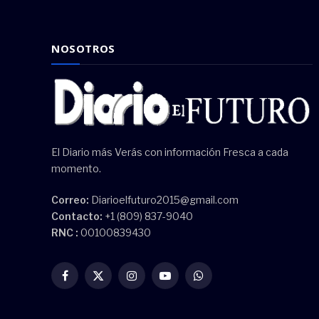
NOSOTROS
El Diario más Verás con información Fresca a cada
momento.
Correo:
Diarioelfuturo2015@gmail.com
Contacto:
+1 (809) 837-9040
RNC :
00100839430
Facebook
X
Instagram
YouTube
WhatsApp
(Twitter)