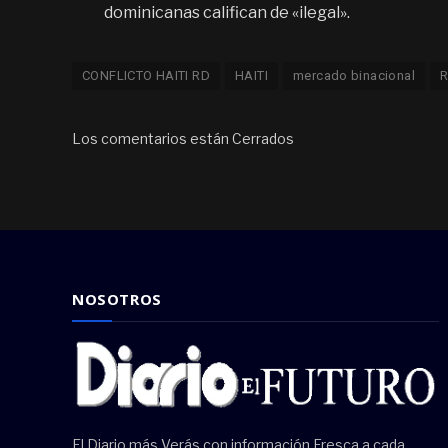
dominicanas califican de «ilegal».
CONFLICTO HAITI RD
HAITI
mercado binacional
Los comentarios están Cerrados
NOSOTROS
El Diario más Verás con información Fresca a cada