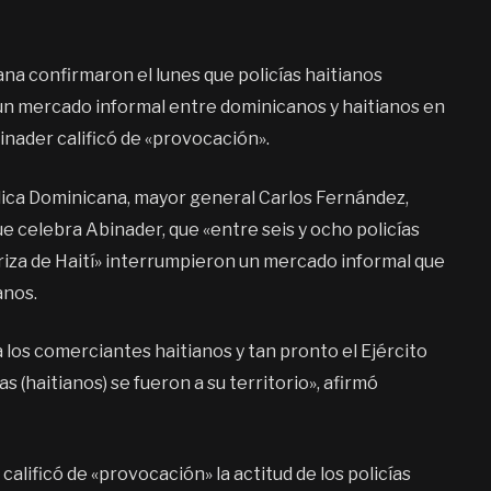
na confirmaron el lunes que policías haitianos
 un mercado informal entre dominicanos y haitianos en
binader calificó de «provocación».
lica Dominicana, mayor general Carlos Fernández,
e celebra Abinader, que «entre seis y ocho policías
eriza de Haití» interrumpieron un mercado informal que
anos.
a los comerciantes haitianos y tan pronto el Ejército
as (haitianos) se fueron a su territorio», afirmó
calificó de «provocación» la actitud de los policías