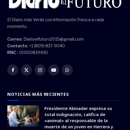
El Diario más Verás con información Fresca a cada
momento.
Correo:
Diarioelfuturo2015@gmail.com
Contacto:
+1 (809) 837-9040
RNC :
00100839430
Facebook
X
Instagram
YouTube
WhatsApp
(Twitter)
NOTICIAS MÁS RECIENTES
Presidente Abinader expresa su
total indignación, califica de
«animal» al responsable de la
muerte de un joven en Herrera y