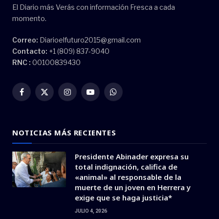
El Diario más Verás con información Fresca a cada
momento.
Correo:
Diarioelfuturo2015@gmail.com
Contacto:
+1 (809) 837-9040
RNC :
00100839430
Facebook
X
Instagram
YouTube
WhatsApp
(Twitter)
NOTICIAS MÁS RECIENTES
Presidente Abinader expresa su
total indignación, califica de
«animal» al responsable de la
muerte de un joven en Herrera y
exige que se haga justicia*
JULIO 4, 2026