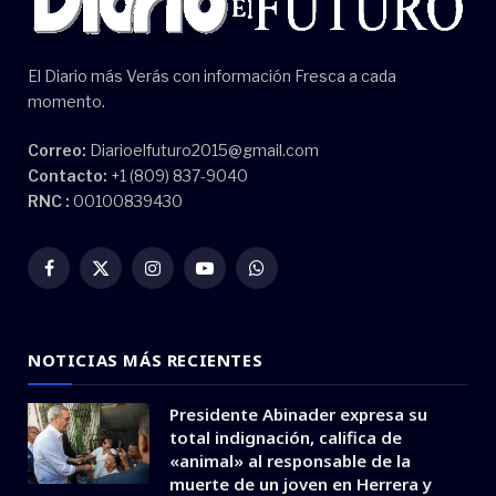
El Diario más Verás con información Fresca a cada
momento.
Correo:
Diarioelfuturo2015@gmail.com
Contacto:
+1 (809) 837-9040
RNC :
00100839430
Facebook
X
Instagram
YouTube
WhatsApp
(Twitter)
NOTICIAS MÁS RECIENTES
Presidente Abinader expresa su
total indignación, califica de
«animal» al responsable de la
muerte de un joven en Herrera y