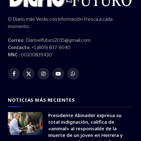
El Diario más Verás con información Fresca a cada
momento.
Correo:
Diarioelfuturo2015@gmail.com
Contacto:
+1 (809) 837-9040
RNC :
00100839430
Facebook
X
Instagram
YouTube
WhatsApp
(Twitter)
NOTICIAS MÁS RECIENTES
Presidente Abinader expresa su
total indignación, califica de
«animal» al responsable de la
muerte de un joven en Herrera y