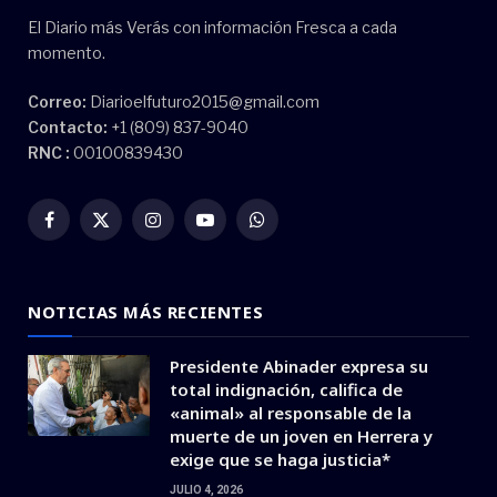
El Diario más Verás con información Fresca a cada
momento.
Correo:
Diarioelfuturo2015@gmail.com
Contacto:
+1 (809) 837-9040
RNC :
00100839430
Facebook
X
Instagram
YouTube
WhatsApp
(Twitter)
NOTICIAS MÁS RECIENTES
Presidente Abinader expresa su
total indignación, califica de
«animal» al responsable de la
muerte de un joven en Herrera y
exige que se haga justicia*
JULIO 4, 2026