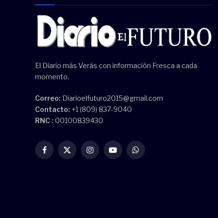
El Diario más Verás con información Fresca a cada
momento.
Correo:
Diarioelfuturo2015@gmail.com
Contacto:
+1 (809) 837-9040
RNC :
00100839430
Facebook
X
Instagram
YouTube
WhatsApp
(Twitter)