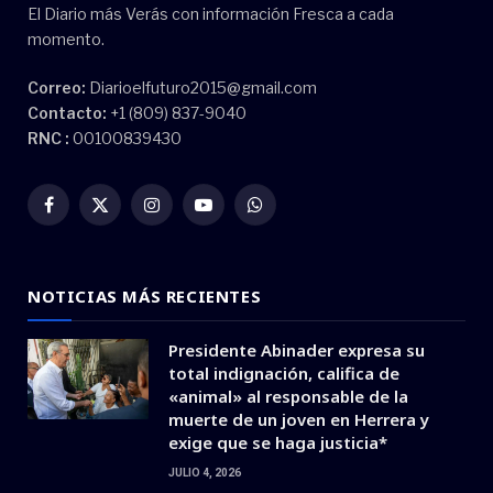
El Diario más Verás con información Fresca a cada
momento.
Correo:
Diarioelfuturo2015@gmail.com
Contacto:
+1 (809) 837-9040
RNC :
00100839430
Facebook
X
Instagram
YouTube
WhatsApp
(Twitter)
NOTICIAS MÁS RECIENTES
Presidente Abinader expresa su
total indignación, califica de
«animal» al responsable de la
muerte de un joven en Herrera y
exige que se haga justicia*
JULIO 4, 2026