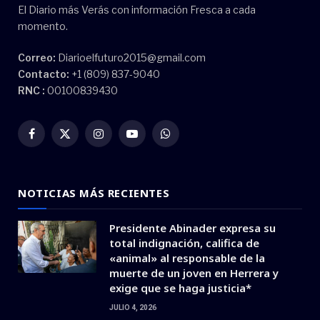
El Diario más Verás con información Fresca a cada
momento.
Correo:
Diarioelfuturo2015@gmail.com
Contacto:
+1 (809) 837-9040
RNC :
00100839430
Facebook
X
Instagram
YouTube
WhatsApp
(Twitter)
NOTICIAS MÁS RECIENTES
Presidente Abinader expresa su
total indignación, califica de
«animal» al responsable de la
muerte de un joven en Herrera y
exige que se haga justicia*
JULIO 4, 2026