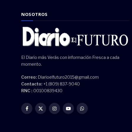
NOSOTROS
El Diario más Verás con información Fresca a cada
momento.
Correo:
Diarioelfuturo2015@gmail.com
Contacto:
+1 (809) 837-9040
RNC :
00100839430
Facebook
X
Instagram
YouTube
WhatsApp
(Twitter)