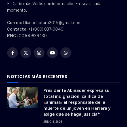
El Diario más Verás con información Fresca a cada
momento.
Correo:
Diarioelfuturo2015@gmail.com
Contacto:
+1 (809) 837-9040
RNC :
00100839430
Facebook
X
Instagram
YouTube
WhatsApp
(Twitter)
NOTICIAS MÁS RECIENTES
Presidente Abinader expresa su
total indignación, califica de
«animal» al responsable de la
muerte de un joven en Herrera y
exige que se haga justicia*
JULIO 4, 2026