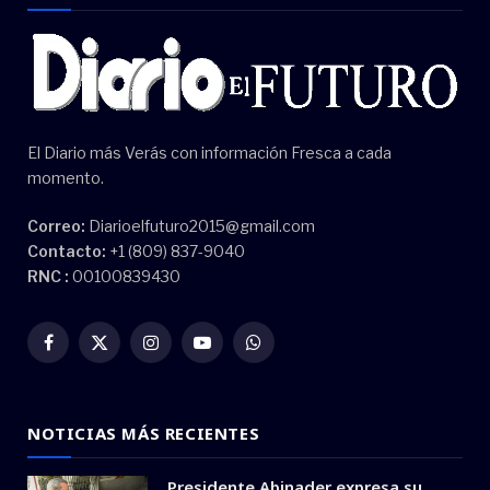
El Diario más Verás con información Fresca a cada
momento.
Correo:
Diarioelfuturo2015@gmail.com
Contacto:
+1 (809) 837-9040
RNC :
00100839430
Facebook
X
Instagram
YouTube
WhatsApp
(Twitter)
NOTICIAS MÁS RECIENTES
Presidente Abinader expresa su