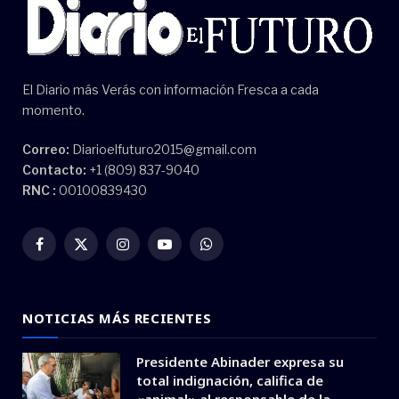
El Diario más Verás con información Fresca a cada
momento.
Correo:
Diarioelfuturo2015@gmail.com
Contacto:
+1 (809) 837-9040
RNC :
00100839430
Facebook
X
Instagram
YouTube
WhatsApp
(Twitter)
NOTICIAS MÁS RECIENTES
Presidente Abinader expresa su
total indignación, califica de
«animal» al responsable de la