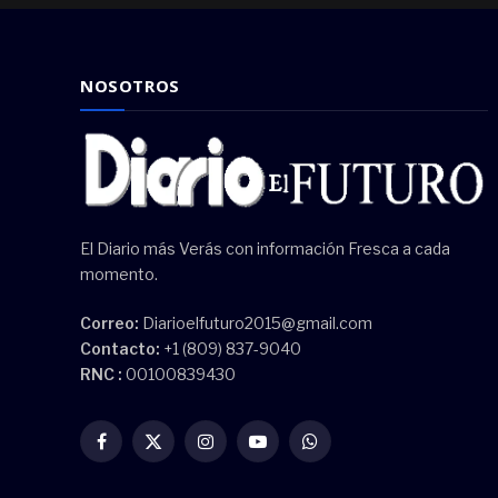
NOSOTROS
El Diario más Verás con información Fresca a cada
momento.
Correo:
Diarioelfuturo2015@gmail.com
Contacto:
+1 (809) 837-9040
RNC :
00100839430
Facebook
X
Instagram
YouTube
WhatsApp
(Twitter)