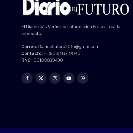
El Diario más Verás con información Fresca a cada
momento.
Correo:
Diarioelfuturo2015@gmail.com
Contacto:
+1 (809) 837-9040
RNC :
00100839430
Facebook
X
Instagram
YouTube
WhatsApp
(Twitter)