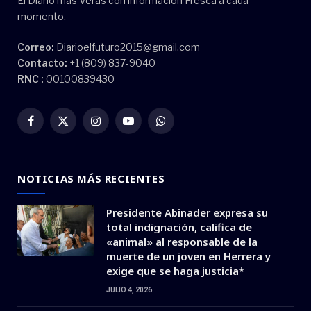
El Diario más Verás con información Fresca a cada
momento.
Correo:
Diarioelfuturo2015@gmail.com
Contacto:
+1 (809) 837-9040
RNC :
00100839430
Facebook
X
Instagram
YouTube
WhatsApp
(Twitter)
NOTICIAS MÁS RECIENTES
Presidente Abinader expresa su
total indignación, califica de
«animal» al responsable de la
muerte de un joven en Herrera y
exige que se haga justicia*
JULIO 4, 2026