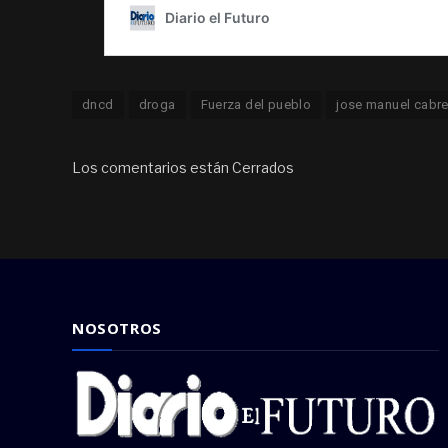
dncd
droga
Fuerza del pueblo
jose manuel cabre
Los comentarios están Cerrados
NOSOTROS