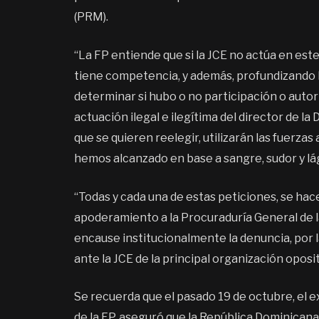
(PRM).
“La FP entiende que si la JCE no actúa en est
tiene competencia, y además, profundizando l
determinar si hubo o no participación o autor
actuación ilegal e ilegítima del director de la
que se quieren reelegir, utilizarán las fuerza
hemos alcanzado en base a sangre, sudor y lág
“Todas y cada una de estas peticiones, se h
apoderamiento a la Procuraduría General de l
encause institucionalmente la denuncia, por l
ante la JCE de la principal organización oposit
Se recuerda que el pasado 19 de octubre, el 
de la FP, aseguró que la República Dominicana 