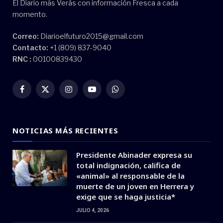
El Diario más Verás con información Fresca a cada
momento.
Correo:
Diarioelfuturo2015@gmail.com
Contacto:
+1 (809) 837-9040
RNC :
00100839430
Facebook
X
Instagram
YouTube
WhatsApp
(Twitter)
NOTICIAS MÁS RECIENTES
Presidente Abinader expresa su
total indignación, califica de
«animal» al responsable de la
muerte de un joven en Herrera y
exige que se haga justicia*
JULIO 4, 2026