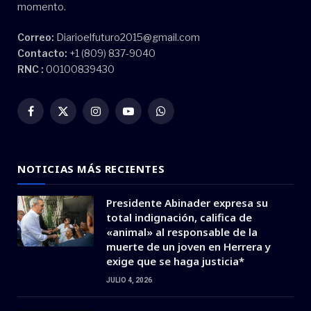
momento.
Correo:
Diarioelfuturo2015@gmail.com
Contacto:
+1 (809) 837-9040
RNC :
00100839430
Facebook
X
Instagram
YouTube
WhatsApp
(Twitter)
NOTICIAS MÁS RECIENTES
Presidente Abinader expresa su
total indignación, califica de
«animal» al responsable de la
muerte de un joven en Herrera y
exige que se haga justicia*
JULIO 4, 2026