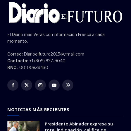
El Diario más Verás con información Fresca a cada
momento.
Correo:
Diarioelfuturo2015@gmail.com
Contacto:
+1 (809) 837-9040
RNC :
00100839430
Facebook
X
Instagram
YouTube
WhatsApp
(Twitter)
NOTICIAS MÁS RECIENTES
Presidente Abinader expresa su
total indignación, califica de