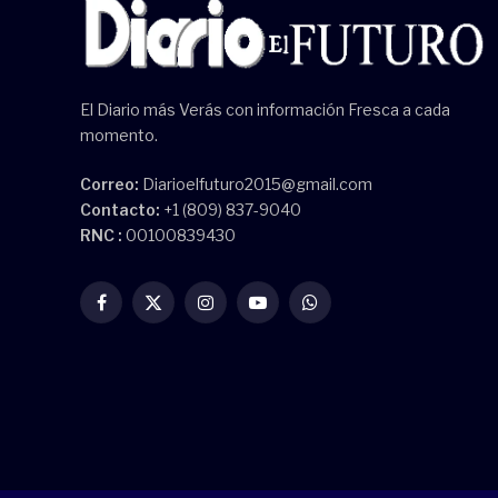
El Diario más Verás con información Fresca a cada
momento.
Correo:
Diarioelfuturo2015@gmail.com
Contacto:
+1 (809) 837-9040
RNC :
00100839430
Facebook
X
Instagram
YouTube
WhatsApp
(Twitter)