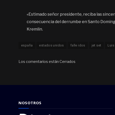
«Estimado señor presidente, reciba las since
consecuencia del derrumbe en Santo Domingo»
Kremlin.
españa
estados unidos
falle idos
jet set
Luis
Los comentarios están Cerrados
NOSOTROS