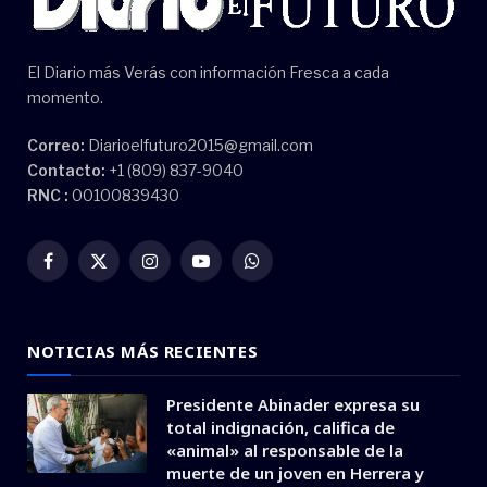
El Diario más Verás con información Fresca a cada
momento.
Correo:
Diarioelfuturo2015@gmail.com
Contacto:
+1 (809) 837-9040
RNC :
00100839430
Facebook
X
Instagram
YouTube
WhatsApp
(Twitter)
NOTICIAS MÁS RECIENTES
Presidente Abinader expresa su
total indignación, califica de
«animal» al responsable de la
muerte de un joven en Herrera y