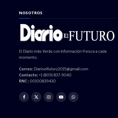
NOSOTROS
El Diario más Verás con información Fresca a cada
momento.
Correo:
Diarioelfuturo2015@gmail.com
Contacto:
+1 (809) 837-9040
RNC :
00100839430
Facebook
X
Instagram
YouTube
WhatsApp
(Twitter)