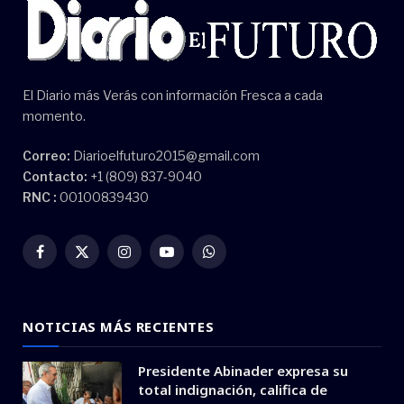
El Diario más Verás con información Fresca a cada
momento.
Correo:
Diarioelfuturo2015@gmail.com
Contacto:
+1 (809) 837-9040
RNC :
00100839430
Facebook
X
Instagram
YouTube
WhatsApp
(Twitter)
NOTICIAS MÁS RECIENTES
Presidente Abinader expresa su
total indignación, califica de