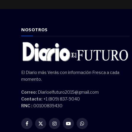
NOSOTROS
El Diario más Verás con información Fresca a cada
momento.
Correo:
Diarioelfuturo2015@gmail.com
Contacto:
+1 (809) 837-9040
RNC :
00100839430
Facebook
X
Instagram
YouTube
WhatsApp