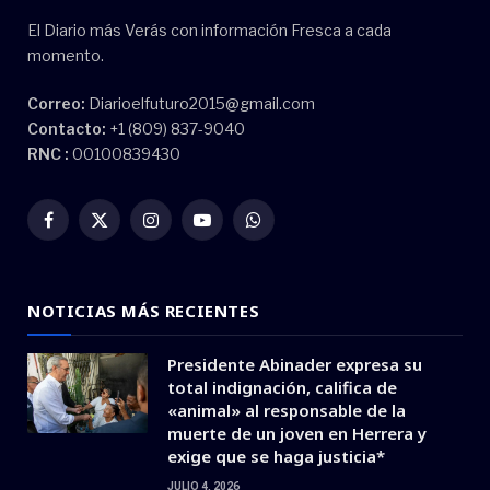
El Diario más Verás con información Fresca a cada
momento.
Correo:
Diarioelfuturo2015@gmail.com
Contacto:
+1 (809) 837-9040
RNC :
00100839430
Facebook
X
Instagram
YouTube
WhatsApp
(Twitter)
NOTICIAS MÁS RECIENTES
Presidente Abinader expresa su
total indignación, califica de
«animal» al responsable de la
muerte de un joven en Herrera y
exige que se haga justicia*
JULIO 4, 2026