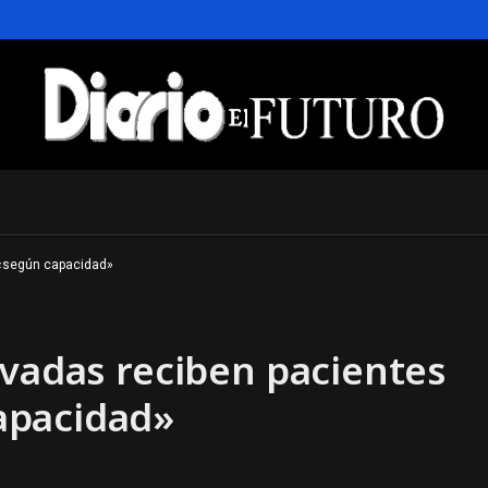
 «según capacidad»
ivadas reciben pacientes
apacidad»