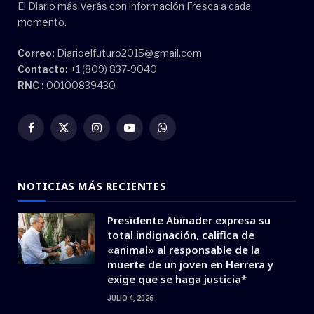
El Diario más Verás con información Fresca a cada
momento.
Correo:
Diarioelfuturo2015@gmail.com
Contacto:
+1 (809) 837-9040
RNC :
00100839430
Facebook
X
Instagram
YouTube
WhatsApp
(Twitter)
NOTICIAS MÁS RECIENTES
Presidente Abinader expresa su
total indignación, califica de
«animal» al responsable de la
muerte de un joven en Herrera y
exige que se haga justicia*
JULIO 4, 2026